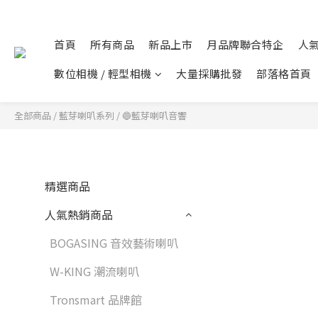
首頁
所有商品
新品上市
月品牌聯合特企
人
數位相機 / 輕型相機
大量採購批發
部落格首頁
全部商品
/
藍芽喇叭系列
/
🔵藍芽喇叭音響
精選商品
人氣熱銷商品
BOGASING 音效藝術喇叭
W-KING 潮流喇叭
Tronsmart 品牌館