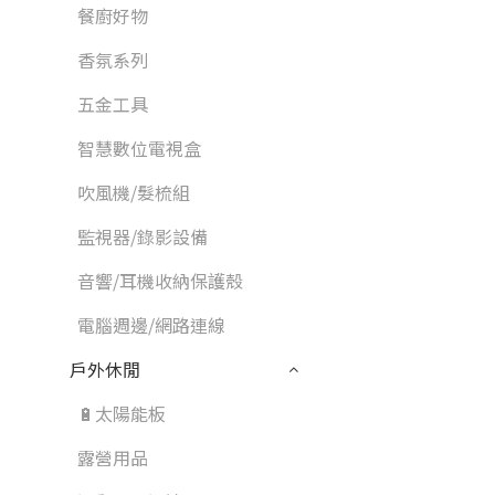
餐廚好物
香氛系列
五金工具
智慧數位電視盒
吹風機/髮梳組
監視器/錄影設備
音響/耳機收納保護殼
電腦週邊/網路連線
戶外休閒
🔋太陽能板
露營用品