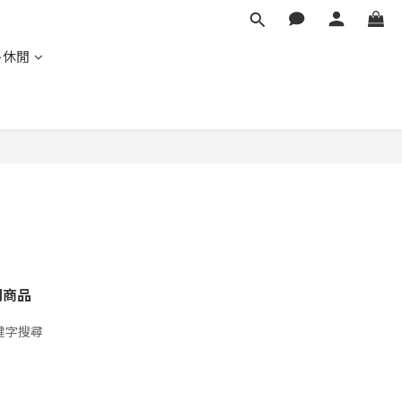
外休閒
關商品
鍵字搜尋