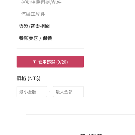
運動相機週邊/配件
汽機車配件
樂器/音樂相關
養顏美容 / 保養
套用篩選
(0/20)
價格 (NT$)
~