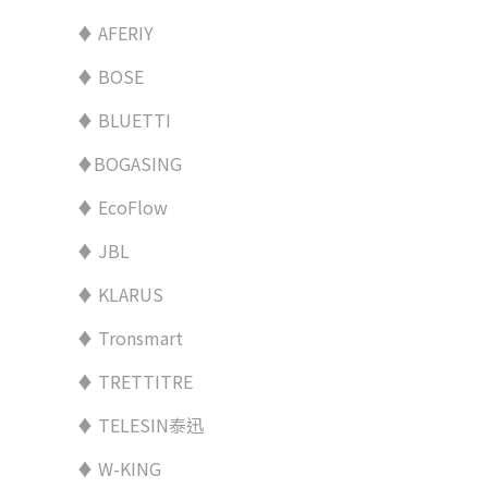
♦ AFERIY
♦ BOSE
♦ BLUETTI
♦BOGASING
♦ EcoFlow
♦ JBL
♦ KLARUS
♦ Tronsmart
♦ TRETTITRE
♦ TELESIN泰迅
♦ W-KING