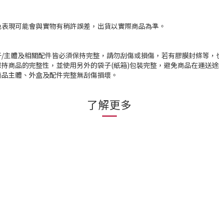
色表現可能會與實物有稍許誤差，出貨以實際商品為準。
/主體及相關配件皆必須保持完整，請勿刮傷或損傷，若有膠膜封條等，
持商品的完整性，並使用另外的袋子(紙箱)包裝完整，避免商品在運送
商品主體、外盒及配件完整無刮傷損壞。
了解更多