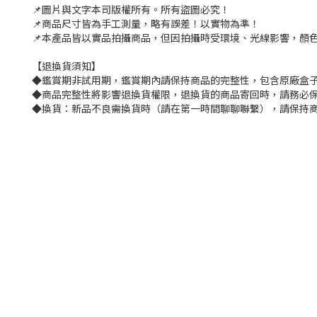
📌圖片與文字本司版權所有。所有盜圖必究！
📌商品尺寸皆為手工測量，略有誤差！以實物為準！
📌本產品皆以實品拍攝商品，但因拍攝時受環境、光線影響，顏
【退換貨須知】
◆鑑賞期非試用期，鑑賞期內請保持商品的完整性，包含原廠盒子
◆商品完整性將影響退換貨權限，退換貨的商品寄回時，請務必保
◆換貨：新品不良需換貨時（請在第一時間聊聊聯繫），請保持