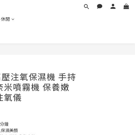
外休閒
立即購買
壓注氧保濕機 手持
奈米噴霧機 保養嫩
注氧儀
0分鐘
入保濕美顏