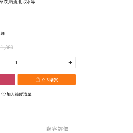
華液,精油,化妝水等...
免運
1,380
立即購買
加入追蹤清單
顧客評價