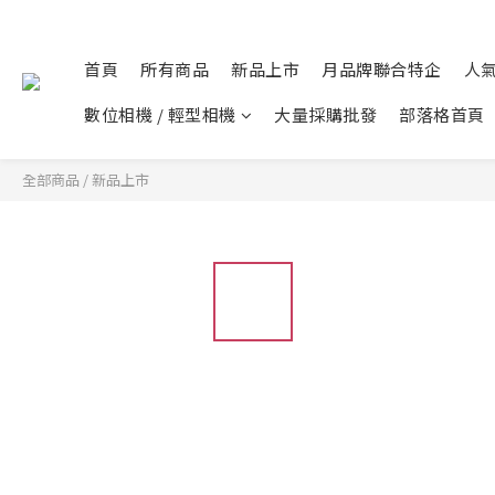
首頁
所有商品
新品上市
月品牌聯合特企
人
數位相機 / 輕型相機
大量採購批發
部落格首頁
全部商品
/
新品上市