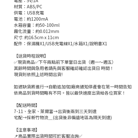
電壓：5V/1A
材質：ABS/PC
供電：USB充電
電池：約1200mA
水箱容量：約50-100ml
霧化流量：約0.012mm
尺寸: 約16.5cm x 11cm
配件：保濕機X1/USB充電線X1/水箱X1/說明書X1
【送貨時程說明】
✅現貨商品✅下午兩點前下單當日出貨（週一～週五）
其餘時間與急用者請先與客服確認確認出貨日 時間！
現貨則依照上述時間出貨!
如遇缺貨將進行→自動追加!如廠商通知停產會在第一時間告知
依商品到貨時間略有不同。皆以最快速度出貨給各位買家！
【配送時間】
7-11、全家、萊爾富→出貨後兩到三天到達
宅配→採新竹物流＿(出貨後非偏遠地區為隔天到達)
【注意事項】
📌商品實際出貨時間可於客服洽詢✅