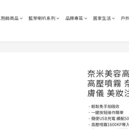
氣熱銷商品
藍芽喇叭系列
品牌專區
居家生活
戶
奈米美容高
高壓噴霧 
膚儀 美妝
．輕鬆免手拍吸收
．一鍵按鈕操作簡單
．簡便USB充電 續航5
．高壓噴霧1600KP導