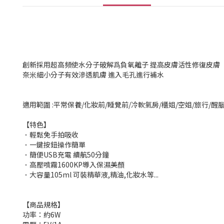
創新採用超高頻使水分子破解爲負氧離子 提高皮膚活性修復皮膚
奈米細小分子有效滲透肌膚 進入毛孔進行補水
適用範圍 :平常保養/化妝前/睡覺前/冷軟氣房/櫃姐/空姐/旅行/醒
【特色】
．輕鬆免手拍吸收
．一鍵按鈕操作簡單
．簡便USB充電 續航50分鐘
．高壓噴霧1600KP導入保濕美顏
．大容量105ml 可裝精華液,精油,化妝水等...
【商品規格】
功率：約6W