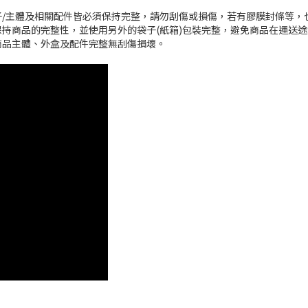
/主體及相關配件皆必須保持完整，請勿刮傷或損傷，若有膠膜封條等，
持商品的完整性，並使用另外的袋子(紙箱)包裝完整，避免商品在運送
商品主體、外盒及配件完整無刮傷損壞。