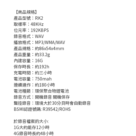
【商品規格】
產品型號：RK2
取樣率：48KHz
位元率：192KBPS
錄音格式：WAV
播放格式：MP3/WMA/WAV
產品規格：約86x54x4mm
產品重量：約33.2g
內建容量：16G
保存時長：約192h
充電時間：約三小時
電池容量：750mah
連續運作：約180小時
電池種類：環保聚合物鋰電池
錄音方式：開機錄音 關機保存
聲控錄音：環境大於30分貝時會自動錄音
BSMI認證號碼: R39542/ROHS
於錄音檔案的大小:
1G大約能存12小時
4G錄音時長約48小時