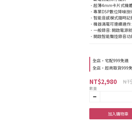
．超薄4mm卡片式機
．專業DSP數位降噪技
．智能音感模式隨時記
．機器滿電可連續運作: 
．一般錄音: 開啟電源
．開啟智能聲控錄音功能
全店，宅配999免運
全店，超商取貨999
NT$2,980
NT$
數量
加入購物車