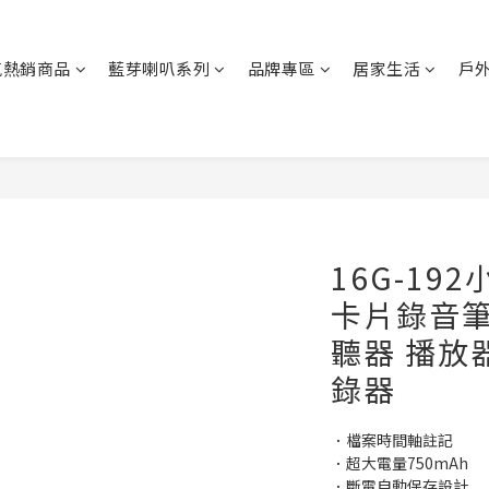
氣熱銷商品
藍芽喇叭系列
品牌專區
居家生活
戶
16G-19
卡片錄音筆
聽器 播放
錄器
．檔案時間軸註記
．超大電量750mAh
．斷電自動保存設計