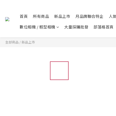
首頁
所有商品
新品上市
月品牌聯合特企
人
數位相機 / 輕型相機
大量採購批發
部落格首頁
全部商品
/
新品上市