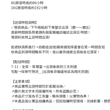
8G錄音時長約96小時
16G錄音時長約192小時
【送貨時程說明】
✅現貨商品✅下午兩點前下單當日出貨（週一～週五）
其餘時間與急用者請先與客服確認確認出貨日 時間！
現貨則依照上述時間出貨!
如遇缺貨將進行→自動追加!如廠商通知停產會在第一時間告知
依商品到貨時間略有不同。皆以最快速度出貨給各位買家！
【配送時間】
7-11、全家、萊爾富→出貨後兩到三天到達
宅配→採新竹物流＿(出貨後非偏遠地區為隔天到達)
【注意事項】
📌商品實際出貨時間可於客服洽詢✅
📌圖片與文字本司版權所有。所有盜圖必究！
📌商品尺寸皆為手工測量，略有誤差！以實物為準！
📌本產品皆以實品拍攝商品，但因拍攝時受環境、光線影響，顏