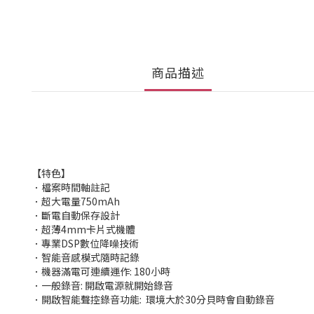
商品描述
【特色】
．檔案時間軸註記
．超大電量750mAh
．斷電自動保存設計
．超薄4mm卡片式機體
．專業DSP數位降噪技術
．智能音感模式隨時記錄
．機器滿電可連續運作: 180小時
．一般錄音: 開啟電源就開始錄音
．開啟智能聲控錄音功能: 環境大於30分貝時會自動錄音