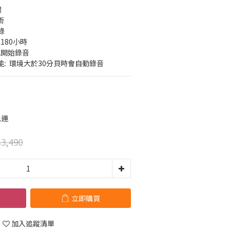
體
術
錄
180小時
就開始錄音
:  環境大於30分貝時會自動錄音
免運
3,490
立即購買
加入追蹤清單