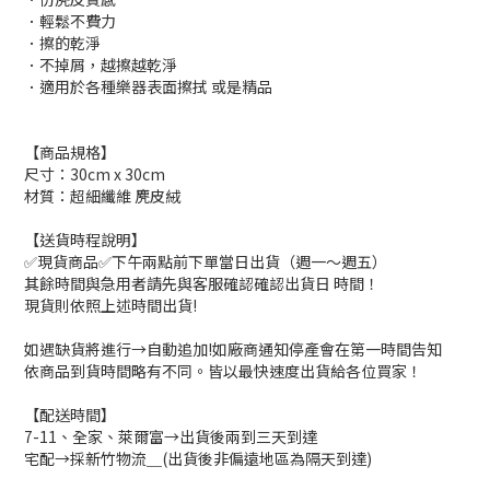
．輕鬆不費力
．擦的乾淨
．不掉屑，越擦越乾淨
．適用於各種樂器表面擦拭 或是精品
【商品規格】
尺寸：30cm x 30cm
材質：超細纖維 麂皮絨
【送貨時程說明】
✅現貨商品✅下午兩點前下單當日出貨（週一～週五）
其餘時間與急用者請先與客服確認確認出貨日 時間！
現貨則依照上述時間出貨!
如遇缺貨將進行→自動追加!如廠商通知停產會在第一時間告知
依商品到貨時間略有不同。皆以最快速度出貨給各位買家！
【配送時間】
7-11、全家、萊爾富→出貨後兩到三天到達
宅配→採新竹物流＿(出貨後非偏遠地區為隔天到達)