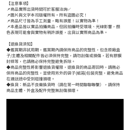
【注意事項】
📌商品實際出貨時間可於客服洽詢✅
📌圖片與文字本司版權所有。所有盜圖必究！
📌商品尺寸皆為手工測量，略有誤差！以實物為準！
📌本產品皆以實品拍攝商品，但因拍攝時受環境、光線影響，顏
色表現可能會與實物有稍許誤差，出貨以實際商品為準。
【退換貨須知】
◆鑑賞期非試用期，鑑賞期內請保持商品的完整性，包含原廠盒
子/主體及相關配件皆必須保持完整，請勿刮傷或損傷，若有膠膜
封條等，也請務必保持完整避免拆除。
◆商品完整性將影響退換貨權限，退換貨的商品寄回時，請務必
保持商品的完整性，並使用另外的袋子(紙箱)包裝完整，避免商品
在運送途中受到碰撞損壞。
◆換貨：新品不良需換貨時（請在第一時間聊聊聯繫），請保持
商品主體、外盒及配件完整無刮傷損壞。