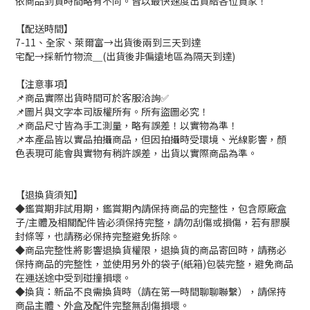
依商品到貨時間略有不同。皆以最快速度出貨給各位買家！
【配送時間】
7-11、全家、萊爾富→出貨後兩到三天到達
宅配→採新竹物流＿(出貨後非偏遠地區為隔天到達)
【注意事項】
📌商品實際出貨時間可於客服洽詢✅
📌圖片與文字本司版權所有。所有盜圖必究！
📌商品尺寸皆為手工測量，略有誤差！以實物為準！
📌本產品皆以實品拍攝商品，但因拍攝時受環境、光線影響，顏
色表現可能會與實物有稍許誤差，出貨以實際商品為準。
【退換貨須知】
◆鑑賞期非試用期，鑑賞期內請保持商品的完整性，包含原廠盒
子/主體及相關配件皆必須保持完整，請勿刮傷或損傷，若有膠膜
封條等，也請務必保持完整避免拆除。
◆商品完整性將影響退換貨權限，退換貨的商品寄回時，請務必
保持商品的完整性，並使用另外的袋子(紙箱)包裝完整，避免商品
在運送途中受到碰撞損壞。
◆換貨：新品不良需換貨時（請在第一時間聊聊聯繫），請保持
商品主體、外盒及配件完整無刮傷損壞。