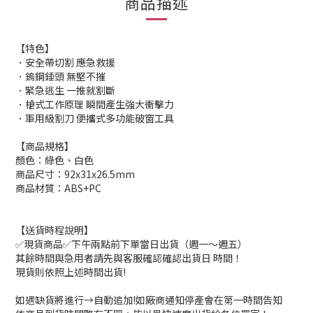
商品描述
【特色】
．安全帶切割 應急救援
．鎢鋼錘頭 無堅不摧
．緊急逃生 一推就割斷
．槍式工作原理 瞬間產生強大衝擊力
．軍用級割刀 便攜式多功能破窗工具
【商品規格】
顏色：綠色、白色
商品尺寸：92x31x26.5mm
商品材質：ABS+PC
【送貨時程說明】
✅現貨商品✅下午兩點前下單當日出貨（週一～週五）
其餘時間與急用者請先與客服確認確認出貨日 時間！
現貨則依照上述時間出貨!
如遇缺貨將進行→自動追加!如廠商通知停產會在第一時間告知