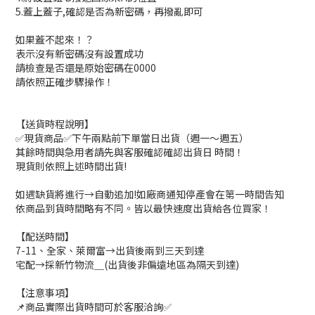
5.蓋上蓋子,確認是否為新密碼，再撥亂即可
如果蓋不起來！？
表示沒有新密碼沒有設置成功
請檢查是否還是原始密碼在0000
請依照正確步驟操作！
【送貨時程說明】
✅現貨商品✅下午兩點前下單當日出貨（週一～週五）
其餘時間與急用者請先與客服確認確認出貨日 時間！
現貨則依照上述時間出貨!
如遇缺貨將進行→自動追加!如廠商通知停產會在第一時間告知
依商品到貨時間略有不同。皆以最快速度出貨給各位買家！
【配送時間】
7-11、全家、萊爾富→出貨後兩到三天到達
宅配→採新竹物流＿(出貨後非偏遠地區為隔天到達)
【注意事項】
📌商品實際出貨時間可於客服洽詢✅