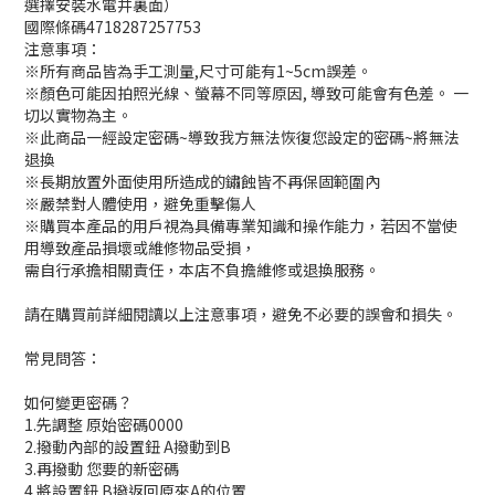
選擇安裝水電井裏面）
國際條碼4718287257753
注意事項：
※所有商品皆為手工測量,尺寸可能有1~5cm誤差。
※顏色可能因拍照光線、螢幕不同等原因, 導致可能會有色差。 一
切以實物為主。
※此商品一經設定密碼~導致我方無法恢復您設定的密碼~將無法
退換
※長期放置外面使用所造成的鏽蝕皆不再保固範圍內
※嚴禁對人體使用，避免重擊傷人
※購買本產品的用戶視為具備專業知識和操作能力，若因不當使
用導致產品損壞或維修物品受損，
需自行承擔相關責任，本店不負擔維修或退換服務。
請在購買前詳細閱讀以上注意事項，避免不必要的誤會和損失。
常見問答：
如何變更密碼？
1.先調整 原始密碼0000
2.撥動內部的設置鈕 A撥動到B
3.再撥動 您要的新密碼
4.將設置鈕 B撥返回原來A的位置