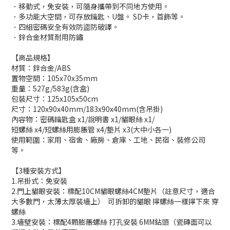
．移動式，免安裝，可隨身攜帶到不同地方使用。
．多功能大空間，可存放鑰匙、U盤。 SD卡，首飾等。
．四組密碼安全有效防盜防破譯。
．鋅合金材質耐用防鏽
【商品規格】
材質：鋅合金/ABS
置物空間：105x70x35mm
重量：527g/583g(含盒)
包裝尺寸：125x105x50cm
尺寸：120x90x40mm/183x90x40mm(含吊掛)
內容物：密碼鑰匙盒 x1/說明書 x1/貓眼絲 x1/
短螺絲 x4/短螺絲用膨脹管 x4/墊片 x3(大中小各一)
使用範圍：家用、宿舍、廠房、倉庫、工地、民宿、裝修公司
等。
【3種安裝方式】
1.吊掛式：免安裝
2.門上貓眼安裝：標配10CM貓眼螺絲4CM墊片（註意尺寸，適合
大多數門，太薄太厚裝墻上） 可拆卸的貓眼 擰螺絲一樣擰下來 穿
螺絲
3.墻壁安裝：標配4顆膨脹螺絲 打孔安裝 6MM鉆頭（瓷磚面可以