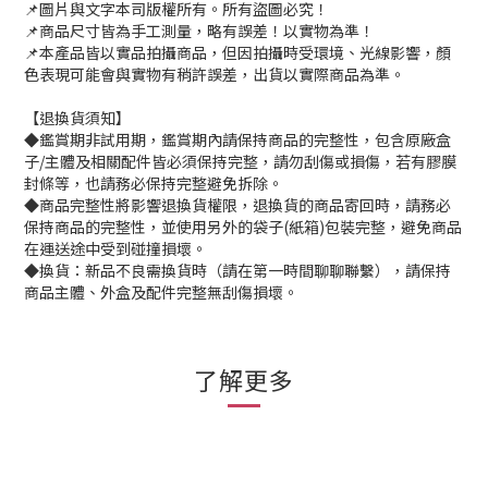
📌圖片與文字本司版權所有。所有盜圖必究！
📌商品尺寸皆為手工測量，略有誤差！以實物為準！
📌本產品皆以實品拍攝商品，但因拍攝時受環境、光線影響，顏
色表現可能會與實物有稍許誤差，出貨以實際商品為準。
【退換貨須知】
◆鑑賞期非試用期，鑑賞期內請保持商品的完整性，包含原廠盒
子/主體及相關配件皆必須保持完整，請勿刮傷或損傷，若有膠膜
封條等，也請務必保持完整避免拆除。
◆商品完整性將影響退換貨權限，退換貨的商品寄回時，請務必
保持商品的完整性，並使用另外的袋子(紙箱)包裝完整，避免商品
在運送途中受到碰撞損壞。
◆換貨：新品不良需換貨時（請在第一時間聊聊聯繫），請保持
商品主體、外盒及配件完整無刮傷損壞。
了解更多