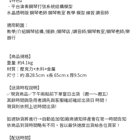
【特色】
．平台演奏鋼琴打弦系統結構模型
水晶透明版 鋼琴老師 鋼琴教室 教學 模型 練習 調音師
適用範圍：
教學/介紹鋼琴結構 /擺飾 /鋼琴店 /調音師/鋼琴教室/鋼琴老師/樂
器行
【商品規格】
重量: 約4.1kg
材質：壓克力+木料+金屬
尺寸：約 高28.5cm x長 65cm x 厚9.5cm
【送貨時程說明】
✅現貨商品✅下午兩點前下單當日出貨（週一～週五）
其餘時間與急用者請先與客服確認確認出貨日 時間！
現貨則依照上述時間出貨!
如遇缺貨將進行→自動追加!如廠商通知停產會在第一時間告知
依商品到貨時間略有不同。皆以最快速度出貨給各位買家！
【配送時間】