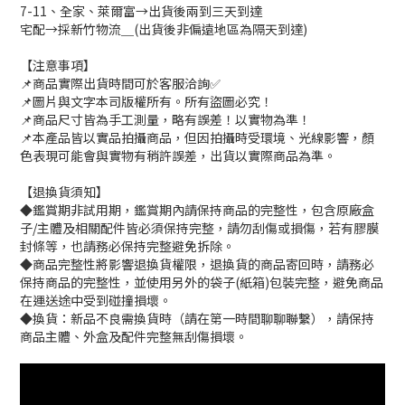
7-11、全家、萊爾富→出貨後兩到三天到達
宅配→採新竹物流＿(出貨後非偏遠地區為隔天到達)
【注意事項】
📌商品實際出貨時間可於客服洽詢✅
📌圖片與文字本司版權所有。所有盜圖必究！
📌商品尺寸皆為手工測量，略有誤差！以實物為準！
📌本產品皆以實品拍攝商品，但因拍攝時受環境、光線影響，顏
色表現可能會與實物有稍許誤差，出貨以實際商品為準。
【退換貨須知】
◆鑑賞期非試用期，鑑賞期內請保持商品的完整性，包含原廠盒
子/主體及相關配件皆必須保持完整，請勿刮傷或損傷，若有膠膜
封條等，也請務必保持完整避免拆除。
◆商品完整性將影響退換貨權限，退換貨的商品寄回時，請務必
保持商品的完整性，並使用另外的袋子(紙箱)包裝完整，避免商品
在運送途中受到碰撞損壞。
◆換貨：新品不良需換貨時（請在第一時間聊聊聯繫），請保持
商品主體、外盒及配件完整無刮傷損壞。