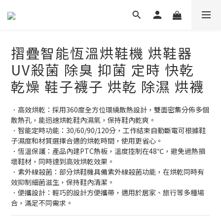
摺疊智能恆溫烘鞋機 烘鞋器
UV殺菌 除臭 抑菌 定時 快乾
乾燥 鞋子襪子 烘乾 除濕 烘襪
．高效烘乾：​採用360度全方位環繞散熱設計，雙面密集分佈多個
散熱孔，能迅速烘乾鞋內濕氣，保持鞋內乾爽。 ​
．智能定時功能：​30/60/90/120分，工作結束自動斷電可根據鞋
子濕度和材質選擇合適的烘乾時間，使用更省心。 ​
．恆溫保護：​產品內建PTC熱板，溫度控制在48℃，避免過熱損
壞鞋材，同時達到高效烘乾效果。 ​
．紫外線殺菌：​部分烘鞋機具備紫外線殺菌功能，在烘乾同時有
效抑制細菌滋生，保持鞋內清潔。 ​
．便攜設計：​輕巧的設計方便攜帶，適用於居家、旅行等多種場
合，滿足不同需求。