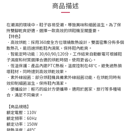
商品描述
在潮濕的環境中，鞋子容易受潮，導致異味和細菌滋生。​為了保
持雙腳乾爽舒適，選擇一款高效的烘鞋機至關重要。
【特色】
．高效烘乾：​採用360度全方位環繞散熱設計，雙面密集分佈多個
散熱孔，能迅速烘乾鞋內濕氣，保持鞋內乾爽。 ​
．智能定時功能：​30/60/90/120分，工作結束自動斷電可根據鞋
子濕度和材質選擇合適的烘乾時間，使用更省心。 ​
．恆溫保護：​產品內建PTC熱板，溫度控制在48℃，避免過熱損
壞鞋材，同時達到高效烘乾效果。 ​
．紫外線殺菌：​部分烘鞋機具備紫外線殺菌功能，在烘乾同時有
效抑制細菌滋生，保持鞋內清潔。 ​
．便攜設計：​輕巧的設計方便攜帶，適用於居家、旅行等多種場
合，滿足不同需求。
【商品規格】
額定電壓：110V
額定頻率：60Hz
額定功率：150W
發熱溫度：48°C