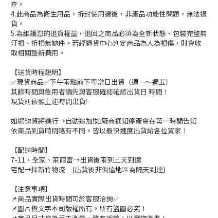
查。
4.此商品為衛生用品，拆封使用過後，非產品功能性問題，無法退
貨。
5.為維護您的退貨權益，退回之商品必須為全新狀態、包裝完整無
汙損、折損無缺件。若經退貨中心判定商品為人為損傷，則會收
取相關整新費用。
【送貨時程說明】
✅現貨商品✅下午兩點前下單當日出貨（週一～週五）
其餘時間與急用者請先與客服確認確認出貨日 時間！
現貨則依照上述時間出貨!
如遇缺貨將進行→自動追加!如廠商通知停產會在第一時間告知
依商品到貨時間略有不同。皆以最快速度出貨給各位買家！
【配送時間】
7-11、全家、萊爾富→出貨後兩到三天到達
宅配→採新竹物流＿(出貨後非偏遠地區為隔天到達)
【注意事項】
📌商品實際出貨時間可於客服洽詢✅
📌圖片與文字本司版權所有。所有盜圖必究！