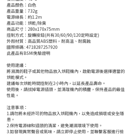
產品顏色：白色
產品重量：732g
電源線長：約1.2m
產品功能：烘乾/除臭
商品尺寸：280x170x75mm
控制方式：旋轉按鈕(共有30/60/90/120定時設定)
外殼材質：高品質ABS塑料，耐高溫、耐腐蝕
國際條碼 : 4718287257920
此產品有BSMI免驗證明
使用建議：
將濕潤的鞋子或其他物品放入烘鞋機內，啟動電源後選擇適當的
烘乾模式。​
建議每次烘乾時間控制在2小時內，以延長產品壽命。​
使用後，請拔掉電源插頭，並清理機內的積塵，保持產品的最佳
性能。​
注意事項：
1.請勿將未經許可的物品放入烘鞋機內，以免造成損壞或安全隱
患。​
2.保持電源線和插頭的清潔，避免潮濕環境下使用。​
3.如發現異常聲音或氣味，請立即停止使用，並聯繫客服進行檢