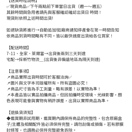
【送貨時程說明】
✅現貨商品✅下午兩點前下單當日出貨（週一～週五）
其餘時間與急用者請先與客服確認確認出貨日 時間！
現貨則依照上述時間出貨!
如遇缺貨將進行→自動追加!如廠商通知停產會在第一時間告知
依商品到貨時間略有不同。皆以最快速度出貨給各位買家！
【配送時間】
7-11、全家、萊爾富→出貨後兩到三天到達
宅配→採新竹物流＿(出貨後非偏遠地區為隔天到達)
【注意事項】
📌商品實際出貨時間可於客服洽詢✅
📌圖片與文字本司版權所有。所有盜圖必究！
📌商品尺寸皆為手工測量，略有誤差！以實物為準！
📌本產品皆以實品拍攝商品，但因拍攝時受環境、光線影響，顏
色表現可能會與實物有稍許誤差，出貨以實際商品為準。
【退換貨須知】
◆鑑賞期非試用期，鑑賞期內請保持商品的完整性，包含原廠盒
子/主體及相關配件皆必須保持完整，請勿刮傷或損傷，若有膠膜
封條等，也請務必保持完整避免拆除。