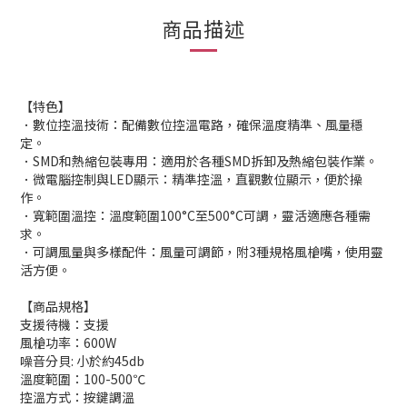
商品描述
【特色】
．數位控溫技術：配備數位控溫電路，確保溫度精準、風量穩
定。
．SMD和熱縮包裝專用：適用於各種SMD拆卸及熱縮包裝作業。
．微電腦控制與LED顯示：精準控溫，直觀數位顯示，便於操
作。
．寬範圍溫控：溫度範圍100°C至500°C可調，靈活適應各種需
求。
．可調風量與多樣配件：風量可調節，附3種規格風槍嘴，使用靈
活方便。
【商品規格】
支援待機：支援
風槍功率：600W
噪音分貝: 小於約45db
溫度範圍：100-500℃
控溫方式：按鍵調溫