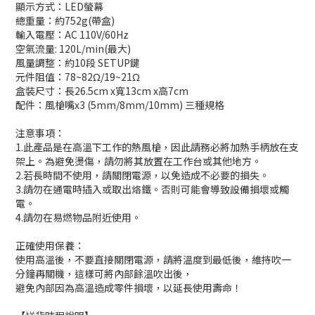
顯示方式：LED螢幕
總重量：約752g(帶盒)
輸入電壓：AC 110V/60Hz
空氣流量: 120L/min(最大)
風量調整：約10段 SETUP鍵
元件阻值：78~82Ω/19~21Ω
盒裝尺寸：長26.5cm x寬13cm x高7cm
配件：風槍嘴x3 (5mm/8mm/10mm) 三種規格
注意事項：
1.此產品是在高溫下工作的熱風槍，因此請務必將加熱手柄放在支
架上。為避免燙傷，請勿將其放置在工作台或其他地方。
2.若長時間不使用，請關閉電源，以免造成不必要的損失。
3.請勿在通電時插入或取出烙鐵。否則可能會導致設備損壞或觸
電。
4.請勿在易燃物品附近使用。
正確使用保養：
使用高溫後，不要直接關閉電源，請將溫度到最低後，維持吹一
分鐘再關機，這樣可將內部餘溫吹出後，
避免內部因為高溫造成零件損壞，以延長使用壽命！