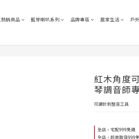
氣熱銷商品
藍芽喇叭系列
品牌專區
居家生活
戶
紅木角度可
琴調音師專
可調針刺整音工具
全店，宅配999免運
全店，超商取貨999