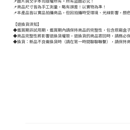
📌圖片與文字本司版權所有。所有盜圖必究！
📌商品尺寸皆為手工測量，略有誤差！以實物為準！
📌本產品皆以實品拍攝商品，但因拍攝時受環境、光線影響，顏
【退換貨須知】
◆鑑賞期非試用期，鑑賞期內請保持商品的完整性，包含原廠盒子
◆商品完整性將影響退換貨權限，退換貨的商品寄回時，請務必保
◆換貨：新品不良需換貨時（請在第一時間聊聊聯繫），請保持