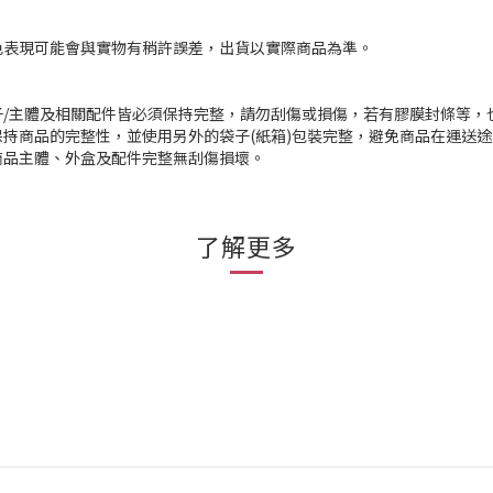
色表現可能會與實物有稍許誤差，出貨以實際商品為準。
/主體及相關配件皆必須保持完整，請勿刮傷或損傷，若有膠膜封條等，
持商品的完整性，並使用另外的袋子(紙箱)包裝完整，避免商品在運送
商品主體、外盒及配件完整無刮傷損壞。
了解更多