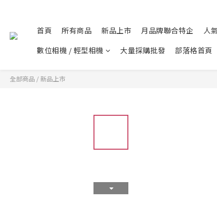
首頁
所有商品
新品上市
月品牌聯合特企
人
數位相機 / 輕型相機
大量採購批發
部落格首頁
全部商品
/
新品上市