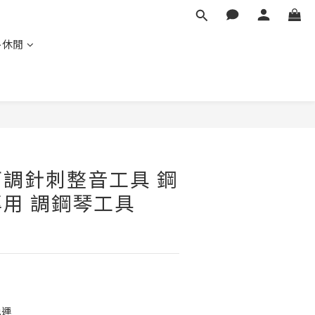
外休閒
立即購買
調針刺整音工具 鋼
用 調鋼琴工具
免運