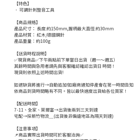
【特色】
． 可調針刺整音工具
【商品規格】
產品尺寸： 長度:約150mm,握柄最大直徑:約30mm
產品材質： 紅木/德國鋼針
產品重量：約100g
【送貨時程說明】
✅現貨商品✅下午兩點前下單當日出貨（週一～週五）
其餘時間與急用者請先與客服確認確認出貨日 時間！
現貨則依照上述時間出貨!
如遇缺貨將進行→自動追加!如廠商通知停產會在第一時間告知
依商品到貨時間略有不同。皆以最快速度出貨給各位買家！
【配送時間】
7-11、全家、萊爾富→出貨後兩到三天到達
宅配→採新竹物流＿(出貨後非偏遠地區為隔天到達)
【注意事項】
📌商品實際出貨時間可於客服洽詢✅