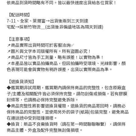
依商品到貨時間略有不同。皆以最快速度出貨給各位買家！
【配送時間】
7-11、全家、萊爾富→出貨後兩到三天到達
宅配→採新竹物流＿(出貨後非偏遠地區為隔天到達)
【注意事項】
📌商品實際出貨時間可於客服洽詢✅
📌圖片與文字本司版權所有。所有盜圖必究！
📌商品尺寸皆為手工測量，略有誤差！以實物為準！
📌本產品皆以實品拍攝商品，但因拍攝時受環境、光線影響，顏
色表現可能會與實物有稍許誤差，出貨以實際商品為準。
【退換貨須知】
◆鑑賞期非試用期，鑑賞期內請保持商品的完整性，包含原廠盒
子/主體及相關配件皆必須保持完整，請勿刮傷或損傷，若有膠膜
封條等，也請務必保持完整避免拆除。
◆商品完整性將影響退換貨權限，退換貨的商品寄回時，請務必
保持商品的完整性，並使用另外的袋子(紙箱)包裝完整，避免商品
在運送途中受到碰撞損壞。
◆換貨：新品不良需換貨時（請在第一時間聊聊聯繫），請保持
商品主體、外盒及配件完整無刮傷損壞。