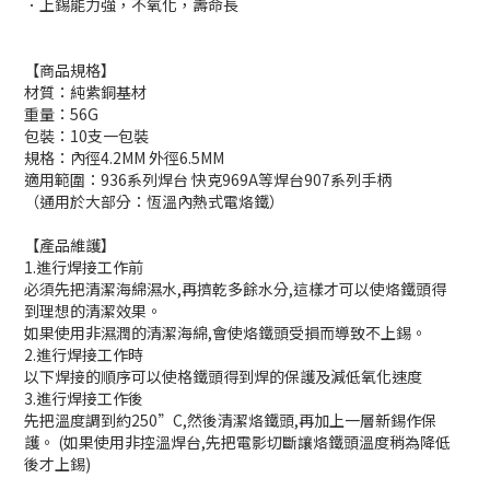
．上錫能力強，不氧化，壽命長
【商品規格】
材質：純紫銅基材
重量：56G
包裝：10支一包裝
規格：內徑4.2MM 外徑6.5MM
適用範圍：936系列焊台 快克969A等焊台907系列手柄
（通用於大部分：恆溫內熱式電烙鐵）
【產品維護】
1.進行焊接工作前
必須先把清潔海綿濕水,再擠乾多餘水分,這樣才可以使烙鐵頭得
到理想的清潔效果。
如果使用非濕潤的清潔海綿,會使烙鐵頭受損而導致不上錫。
2.進行焊接工作時
以下焊接的順序可以使格鐵頭得到焊的保護及減低氧化速度
3.進行焊接工作後
先把溫度調到約250”C,然後清潔烙鐵頭,再加上一層新錫作保
護。 (如果使用非控溫焊台,先把電影切斷讓烙鐵頭溫度稍為降低
後才上錫)