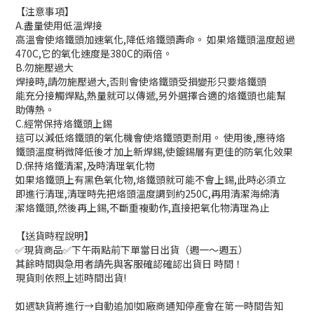
【注意事項】
A.盡量使用低溫焊接
高溫會使烙鐵頭加速氧化,降低烙鐵頭壽命。 如果烙鐵頭溫度超過
470C,它的氧化速度是380C的兩倍。
B.勿施壓過大
焊接時,請勿施壓過大,否則會使烙鐵頭受損變形只要烙鐵頭
能充分接觸焊點,熱量就可以傳遞,另外選擇合適的烙鐵頭也能幫
助傳熱。
C.經常保持烙鐵頭上錫
這可以減低烙鐵頭的氧化機會使烙鐵頭更耐用。 使用後,應待烙
鐵頭溫度稍微降低後才加上新焊錫,使鍍錫層有更佳的防氧化效果
D.保持烙鐵清潔,及時清理氧化物
如果烙鐵頭上有黑色氧化物,烙鐵頭就可能不會上錫,此時必須立
即進行清理,清理時先把烙頭溫度調到約250C,再用清潔海綿清
潔烙鐵頭,然後再上錫,不斷重複動作,直接把氧化物清理為止
【送貨時程說明】
✅現貨商品✅下午兩點前下單當日出貨（週一～週五）
其餘時間與急用者請先與客服確認確認出貨日 時間！
現貨則依照上述時間出貨!
如遇缺貨將進行→自動追加!如廠商通知停產會在第一時間告知