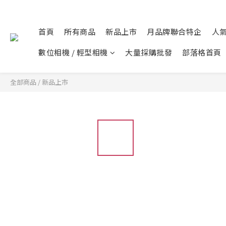
首頁
所有商品
新品上市
月品牌聯合特企
人
數位相機 / 輕型相機
大量採購批發
部落格首頁
全部商品
/
新品上市