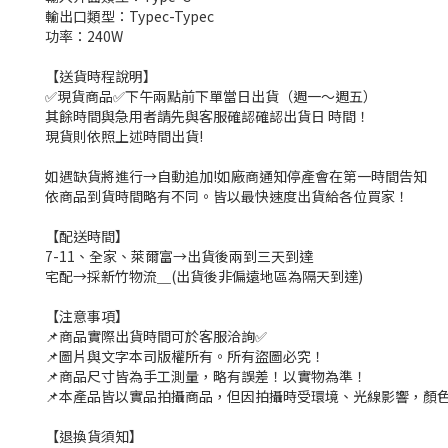
輸出口類型：Typec-Typec
功率：240W
【送貨時程說明】
✅現貨商品✅下午兩點前下單當日出貨（週一～週五）
其餘時間與急用者請先與客服確認確認出貨日 時間！
現貨則依照上述時間出貨!
如遇缺貨將進行→自動追加!如廠商通知停產會在第一時間告知
依商品到貨時間略有不同。皆以最快速度出貨給各位買家！
【配送時間】
7-11、全家、萊爾富→出貨後兩到三天到達
宅配→採新竹物流＿(出貨後非偏遠地區為隔天到達)
【注意事項】
📌商品實際出貨時間可於客服洽詢✅
📌圖片與文字本司版權所有。所有盜圖必究！
📌商品尺寸皆為手工測量，略有誤差！以實物為準！
📌本產品皆以實品拍攝商品，但因拍攝時受環境、光線影響，顏
【退換貨須知】