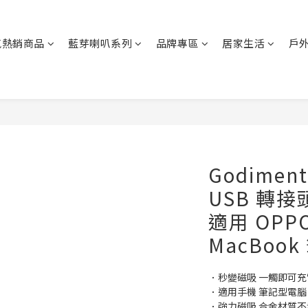
氣熱銷商品
藍芽喇叭系列
品牌專區
居家生活
戶
Godiment
USB 轉接頭
適用 OPPO
MacBook
．秒變磁吸 一觸即可充
．適用手機 筆記型電腦
．強力磁吸 合金材質不