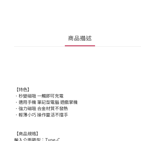
商品描述
【特色】
．秒變磁吸 一觸即可充電
．適用手機 筆記型電腦 遊戲掌機
．強力磁吸 合金材質不發熱
．輕薄小巧 操作靈活不擋手
【商品規格】
輸入介面類型：Type-C