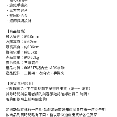
．旋鈕手機夾
．三方向雲台
．堅固鋁合金
．細節微調設計
【商品規格】
最大管徑：約18mm
收起高度：約42cm
最高高度：約136cm
腳架承重：約1.5kg
產品重量：約0.62kg
雲台類型：三維雲台
產品材質：6063T5鋁合金+ABS樹酯
產品配件：三腳架、收納袋、手機夾
【送貨時程說明】
✅現貨商品✅下午兩點前下單當日出貨（週一～週五）
其餘時間與急用者請先與客服確認確認出貨日 時間！
現貨則依照上述時間出貨!
如遇缺貨將進行→自動追加!如廠商通知停產會在第一時間告知
依商品到貨時間略有不同。皆以最快速度出貨給各位買家！