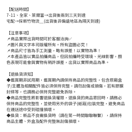
【配送時間】
7-11、全家、萊爾富→出貨後兩到三天到達
宅配→採新竹物流＿(出貨後非偏遠地區為隔天到達)
【注意事項】
📌商品實際出貨時間可於客服洽詢✅
📌圖片與文字本司版權所有。所有盜圖必究！
📌商品尺寸皆為手工測量，略有誤差！以實物為準！
📌本產品皆以實品拍攝商品，但因拍攝時受環境、光線影響，顏
色表現可能會與實物有稍許誤差，出貨以實際商品為準。
【退換貨須知】
◆鑑賞期非試用期，鑑賞期內請保持商品的完整性，包含原廠盒
子/主體及相關配件皆必須保持完整，請勿刮傷或損傷，若有膠膜
封條等，也請務必保持完整避免拆除。
◆商品完整性將影響退換貨權限，退換貨的商品寄回時，請務必
保持商品的完整性，並使用另外的袋子(紙箱)包裝完整，避免商品
在運送途中受到碰撞損壞。
◆換貨：新品不良需換貨時（請在第一時間聊聊聯繫），請保持
商品主體、外盒及配件完整無刮傷損壞。