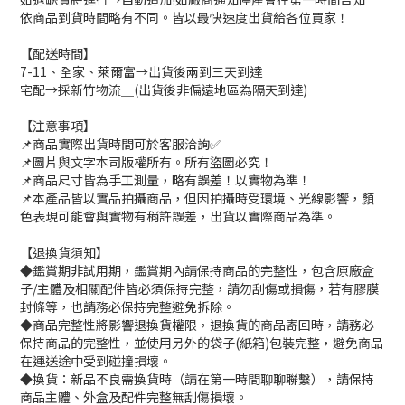
依商品到貨時間略有不同。皆以最快速度出貨給各位買家！
【配送時間】
7-11、全家、萊爾富→出貨後兩到三天到達
宅配→採新竹物流＿(出貨後非偏遠地區為隔天到達)
【注意事項】
📌商品實際出貨時間可於客服洽詢✅
📌圖片與文字本司版權所有。所有盜圖必究！
📌商品尺寸皆為手工測量，略有誤差！以實物為準！
📌本產品皆以實品拍攝商品，但因拍攝時受環境、光線影響，顏
色表現可能會與實物有稍許誤差，出貨以實際商品為準。
【退換貨須知】
◆鑑賞期非試用期，鑑賞期內請保持商品的完整性，包含原廠盒
子/主體及相關配件皆必須保持完整，請勿刮傷或損傷，若有膠膜
封條等，也請務必保持完整避免拆除。
◆商品完整性將影響退換貨權限，退換貨的商品寄回時，請務必
保持商品的完整性，並使用另外的袋子(紙箱)包裝完整，避免商品
在運送途中受到碰撞損壞。
◆換貨：新品不良需換貨時（請在第一時間聊聊聯繫），請保持
商品主體、外盒及配件完整無刮傷損壞。