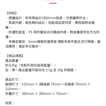
【特色】
．便攜設計：附背帶設計1800mm長度，方便攜帶外出。
．質感外觀：黑色簡約設計，搭配高品質材質，實用與時尚兼
備。
．防護性能佳：PE 棉夾層結合天鵝絨內裡，對設備提供全方位防
護。
．多機型兼容：6mm緩衝防撞厚度 適配多款市面主流打碟機，靈
活應用，滿足多元需求。
【商品規格】
產品重量：
約 635g（含配件與包裝袋重量）。
註：單一產品重量可能存在±5g 至 20g 的偏差。
產品尺寸：
展開尺寸：515mm × (機器倉 70mm + 耳機倉 70mm) ×
310mm。
折疊尺寸：360mm × 300mm × 70mm。
材質：