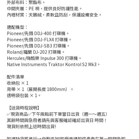
外部布料：聚酯布。
中間夾層：PE 棉，提供良好防護性能。
內裡材質：天鵝絨，柔軟且防刮，保護設備安全。
適配機型：
Pioneer/先鋒 DDJ-400 打碟機。
Pioneer/先鋒 DDJ-FLX4 打碟機。
Pioneer/先鋒 DDJ-SB3 打碟機。
Roland/羅蘭 DJ-202 打碟機。
Hercules/嗨酷樂 Inpulse 300 打碟機。
Native Instruments Traktor Kontrol S2 Mk3。
配件清單
收納包 × 1
背帶 × 1（展開長度 1800mm）。
透明袋包裝 × 1。
【送貨時程說明】
✅現貨商品✅下午兩點前下單當日出貨（週一～週五）
其餘時間與急用者請先與客服確認確認出貨日 時間！
現貨則依照上述時間出貨!
如遇缺貨將進行→自動追加!如廠商通知停產會在第一時間告知