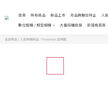
首頁
所有商品
新品上市
月品牌聯合特企
人
數位相機 / 輕型相機
大量採購批發
部落格首頁
全部商品
/
人氣熱銷商品
/
Tronsmart 品牌館