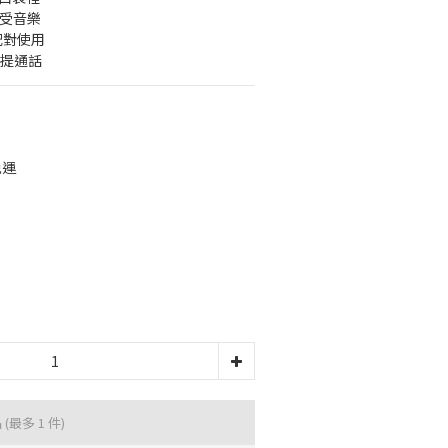
享受音樂
配對使用
免提通話
免運
品
(最多 1 件)