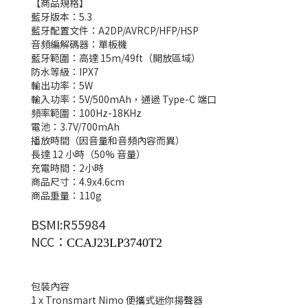
【商品規格】
藍牙版本：5.3
藍牙配置文件：A2DP/AVRCP/HFP/HSP
音頻編解碼器：單板機
藍牙範圍：高達 15m/49ft（開放區域）
防水等級：IPX7
輸出功率：5W
輸入功率：5V/500mAh，通過 Type-C 端口
頻率範圍：100Hz-18KHz
電池：3.7V/700mAh
播放時間（因音量和音頻內容而異）
長達 12 小時（50% 音量）
充電時間：2小時
商品尺寸：4.9x4.6cm
商品重量：110g
BSMI:R55984
NCC：
CCAJ23LP3740T2
包裝內容
1 x Tronsmart Nimo 便攜式迷你揚聲器