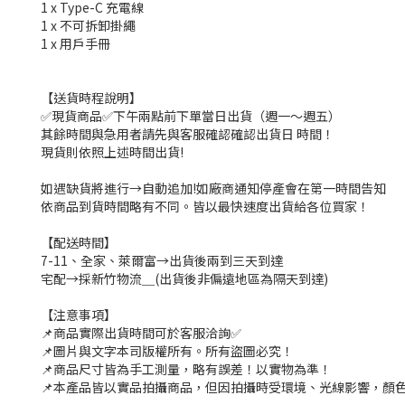
1 x Type-C 充電線
1 x 不可拆卸掛繩
1 x 用戶手冊
【送貨時程說明】
✅現貨商品✅下午兩點前下單當日出貨（週一～週五）
其餘時間與急用者請先與客服確認確認出貨日 時間！
現貨則依照上述時間出貨!
如遇缺貨將進行→自動追加!如廠商通知停產會在第一時間告知
依商品到貨時間略有不同。皆以最快速度出貨給各位買家！
【配送時間】
7-11、全家、萊爾富→出貨後兩到三天到達
宅配→採新竹物流＿(出貨後非偏遠地區為隔天到達)
【注意事項】
📌商品實際出貨時間可於客服洽詢✅
📌圖片與文字本司版權所有。所有盜圖必究！
📌商品尺寸皆為手工測量，略有誤差！以實物為準！
📌本產品皆以實品拍攝商品，但因拍攝時受環境、光線影響，顏