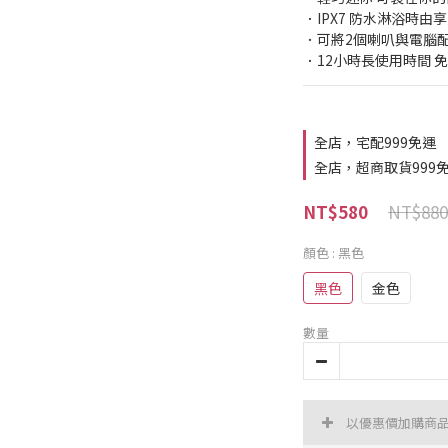
．IPX7 防水淋浴時由
．可將2個喇叭與電腦
．12小時長使用時間 
全店，宅配999免運
全店，超商取貨999
NT$880
NT$580
顏色
: 黑色
黑色
金色
數量
以優惠價加購商