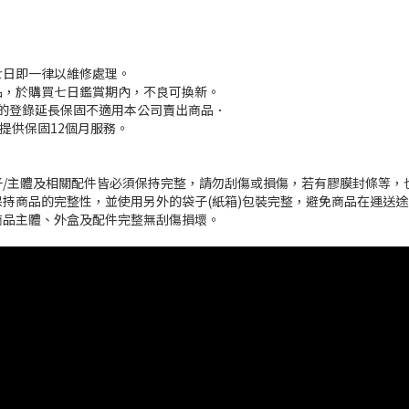
七日即一律以維修處理。
品，於購買七日鑑賞期內，不良可換新。
約定的登錄延長保固不適用本公司賣出商品．
提供保固12個月服務。
/主體及相關配件皆必須保持完整，請勿刮傷或損傷，若有膠膜封條等，
持商品的完整性，並使用另外的袋子(紙箱)包裝完整，避免商品在運送
商品主體、外盒及配件完整無刮傷損壞。