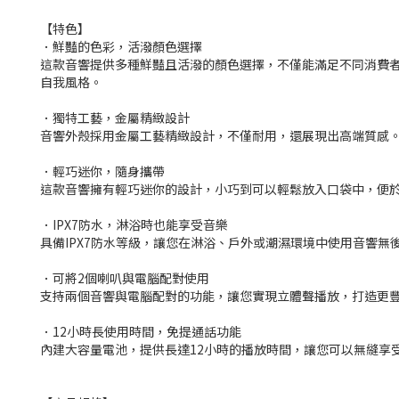
【特色】
．鮮豔的色彩，活潑顏色選擇
這款音響提供多種鮮豔且活潑的顏色選擇，不僅能滿足不同消費
自我風格。
．獨特工藝，金屬精緻設計
音響外殼採用金屬工藝精緻設計，不僅耐用，還展現出高端質感
．輕巧迷你，隨身攜帶
這款音響擁有輕巧迷你的設計，小巧到可以輕鬆放入口袋中，便
．IPX7防水，淋浴時也能享受音樂
具備IPX7防水等級，讓您在淋浴、戶外或潮濕環境中使用音響
．可將2個喇叭與電腦配對使用
支持兩個音響與電腦配對的功能，讓您實現立體聲播放，打造更
．12小時長使用時間，免提通話功能
內建大容量電池，提供長達12小時的播放時間，讓您可以無縫享