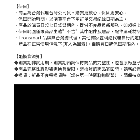
【保固】
．商品為台灣代理台灣公司貨。購買更放心。保固更安心。
．保固開始時間，以購買平台下單訂單交易紀錄日期為主。
．產品於購買日起七日鑑賞期內，提供不良品換新服務，如超過
．保固範圍僅限商品主體”不含”其中配件及贈品，配件屬耗材
．Tronsmart 品牌無台灣總代理，其他商家宣稱總代理自行
．產品在正常使用情況下(非人為因素)，自購買日起保固期限內，
【退換貨須知】
◆鑑賞期非試用期，鑑賞期內請保持商品的完整性，包含原廠盒子
◆商品完整性將影響退換貨權限，退換貨的商品寄回時，請務必保
◆換貨：新品不良需換貨時（請在第一時間聊聊聯繫），請保持