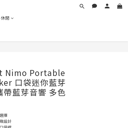
外休閒
立即購買
t Nimo Portable
eaker 口袋迷你藍芽
攜帶藍芽音響 多色
選擇
精緻設計
的口袋裡