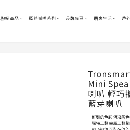
氣熱銷商品
藍芽喇叭系列
品牌專區
居家生活
戶
Tronsmar
Mini Sp
喇叭 輕巧
藍芽喇叭
．鮮豔的色彩 活潑顏色
．獨特工藝 金屬工藝
．輕巧迷你 可裝在你